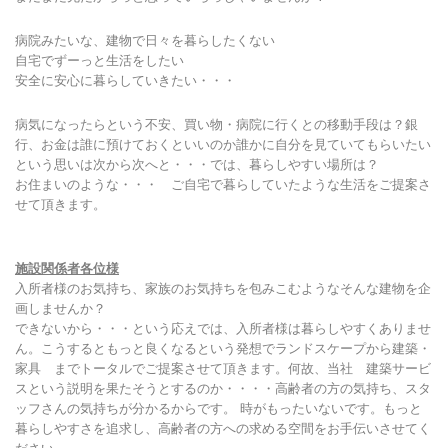
病院みたいな、建物で日々を暮らしたくない
自宅でずーっと生活をしたい
安全に安心に暮らしていきたい・・・
病気になったらという不安、買い物・病院に行くとの移動手段は？銀
行、お金は誰に預けておくといいのか誰かに自分を見ていてもらいたい
という思いは次から次へと・・・では、暮らしやすい場所は？
お住まいのような・・・ ご自宅で暮らしていたような生活をご提案さ
せて頂きます。
施設関係者各位様
入所者様のお気持ち、家族のお気持ちを包みこむようなそんな建物を企
画しませんか？
できないから・・・という応えでは、入所者様は暮らしやすくありませ
ん。こうするともっと良くなるという発想でランドスケープから建築・
家具 までトータルでご提案させて頂きます。何故、当社 建築サービ
スという説明を果たそうとするのか・・・・高齢者の方の気持ち、スタ
ッフさんの気持ちが分かるからです。 時がもったいないです。もっと
暮らしやすさを追求し、高齢者の方への求める空間をお手伝いさせてく
ださい。