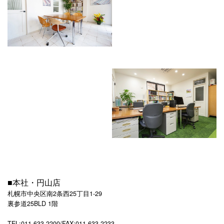
■本社・円山店
札幌市
中央区南2条西25丁目1-29
裏参道25BLD 1階
TEL:011-633-2200/FAX:011-633-2233